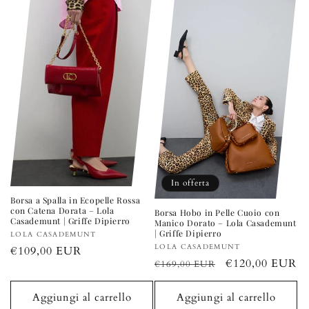
In offerta
Borsa a Spalla in Ecopelle Rossa
con Catena Dorata – Lola
Borsa Hobo in Pelle Cuoio con
Casademunt | Griffe Dipierro
Manico Dorato – Lola Casademunt
| Griffe Dipierro
Produttore:
LOLA CASADEMUNT
Produttore:
LOLA CASADEMUNT
Prezzo
€109,00 EUR
Prezzo
Prezzo
€120,00 EUR
€169,00 EUR
di
di
scontato
listino
listino
Aggiungi al carrello
Aggiungi al carrello