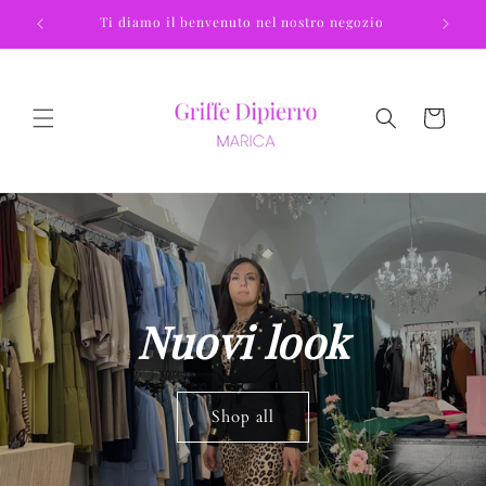
Vai
Ti diamo il benvenuto nel nostro negozio
Spediz
direttamente
ai contenuti
Carrello
Nuovi look
Shop all