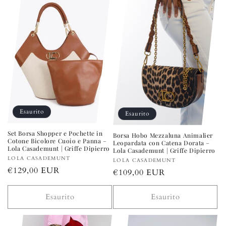
Esaurito
Esaurito
Set Borsa Shopper e Pochette in
Borsa Hobo Mezzaluna Animalier
Cotone Bicolore Cuoio e Panna –
Leopardata con Catena Dorata –
Lola Casademunt | Griffe Dipierro
Lola Casademunt | Griffe Dipierro
Produttore:
LOLA CASADEMUNT
Produttore:
LOLA CASADEMUNT
Prezzo
€129,00 EUR
Prezzo
€109,00 EUR
di
di
listino
listino
Esaurito
Esaurito