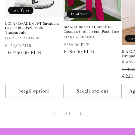
In offerta
In offerta
LOLA CASADEMUNT Sneakers
BIANCA BRANDI Completo
Casual Bicolori Suola
Casacca Gioiello con Pantalone
Trasparente
Produttore:
BIANCA BRANDI
Produttore:
In 
LOLA CASADEMUNT
Prezzo
Prezzo
Prezzo
Prezzo
€359,00 EUR
€129,00 EUR
di
€180,00 EUR
scontato
BIANCA
di
Da €60,00 EUR
scontato
Drappe
listino
listino
Produt
BIANC
Prezz
€449,
di
€220
listin
Scegli opzioni
Scegli opzioni
Ag
su
1
/
15