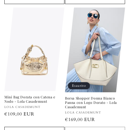
Esaurito
Mini Bag Dorata con Catena e
Borsa Shopper Donna Bianco
Nodo - Lola Casademunt
Panna con Logo Dorato - Lola
Casademunt
Produttore:
LOLA CASADEMUNT
Produttore:
LOLA CASADEMUNT
Prezzo
€109,00 EUR
Prezzo
€169,00 EUR
di
di
listino